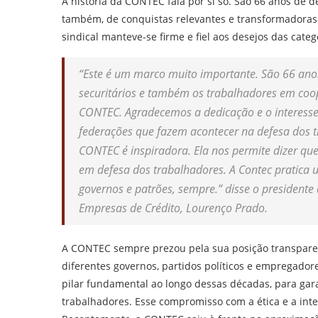
A história da CONTEC fala por si só. São 66 anos de 
também, de conquistas relevantes e transformadoras 
sindical manteve-se firme e fiel aos desejos das categ
“Este é um marco muito importante. São 66 anos 
securitários e também os trabalhadores em coop
CONTEC. Agradecemos a dedicação e o interesse
federações que fazem acontecer na defesa dos tr
CONTEC é inspiradora. Ela nos permite dizer qu
em defesa dos trabalhadores. A Contec pratica
governos e patrões, sempre.” disse o president
Empresas de Crédito, Lourenço Prado.
A CONTEC sempre prezou pela sua posição transparen
diferentes governos, partidos políticos e empregador
pilar fundamental ao longo dessas décadas, para gara
trabalhadores. Esse compromisso com a ética e a inte