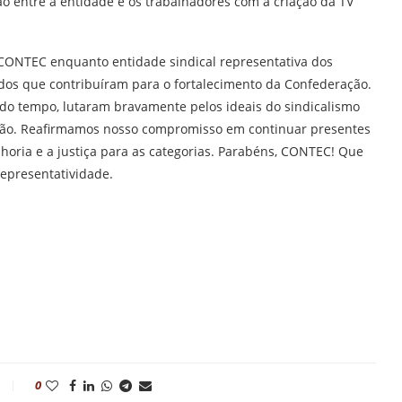
 entre a entidade e os trabalhadores com a criação da TV
 CONTEC enquanto entidade sindical representativa dos
odos que contribuíram para o fortalecimento da Confederação.
do tempo, lutaram bravamente pelos ideais do sindicalismo
idão. Reafirmamos nosso compromisso em continuar presentes
oria e a justiça para as categorias. Parabéns, CONTEC! Que
epresentatividade.
0