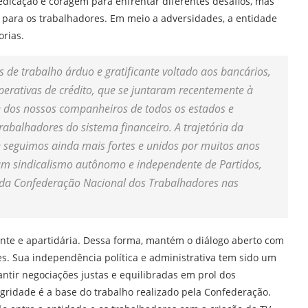
dedicação e coragem para enfrentar diferentes desafios, mas
para os trabalhadores. Em meio a adversidades, a entidade
orias.
de trabalho árduo e gratificante voltado aos bancários,
erativas de crédito, que se juntaram recentemente à
 dos nossos companheiros de todos os estados e
abalhadores do sistema financeiro. A trajetória da
e seguimos ainda mais fortes e unidos por muitos anos
 um sindicalismo autônomo e independente de Partidos,
e da Confederação Nacional dos Trabalhadores nas
te e apartidária. Dessa forma, mantém o diálogo aberto com
es. Sua independência política e administrativa tem sido um
ntir negociações justas e equilibradas em prol dos
gridade é a base do trabalho realizado pela Confederação.