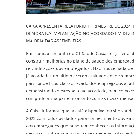
CAIXA APRESENTA RELATÓRIO 1 TRIMESTRE DE 2024
DEMORA NA IMPLANTAÇÃO NO ACORDADO EM DEZEM
MAIORIA DAS ASSEMBLEIAS.
Em reunião conjunta do GT Saúde Caixa, terça-feira, 
construir melhorias no plano de saúde dos empregado
reivindicações dos empregados . Não trouxe nada de 
já acordadas no ultimo acordo assinado em dezembro
país, onde ficou claro o recado dos empregados à a
demonstrando desrespeito ao acordado, bem como com
cumprido a sua parte no acordo com as novas mensa
A Caixa informou que já está disponível no site saúde 
2023 com todos os dados para conhecimento dos em
aos empregados que busquem conhecer as informaçõe
mesmas, subsidiando com sugestões e apontamento