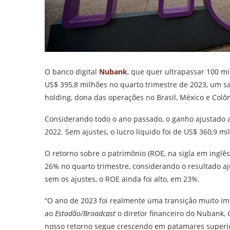
O banco digital
Nubank
, que quer ultrapassar 100 mi
US$ 395,8 milhões no quarto trimestre de 2023, um s
holding, dona das operações no Brasil, México e Colô
Considerando todo o ano passado, o ganho ajustado a
2022. Sem ajustes, o lucro líquido foi de US$ 360,9 m
O retorno sobre o patrimônio (ROE, na sigla em inglê
26% no quarto trimestre, considerando o resultado a
sem os ajustes, o ROE ainda foi alto, em 23%.
“O ano de 2023 foi realmente uma transição muito im
ao
Estadão/Broadcast
o diretor financeiro do Nubank, 
nosso retorno segue crescendo em patamares superio