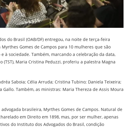
os do Brasil (OAB/DF) entregou, na noite de terça-feira
lha Myrthes Gomes de Campos para 10 mulheres que são
ito e à sociedade. Também, marcando a celebração da data,
o (TST), Maria Cristina Peduzzi, proferiu a palestra Magna
réa Saboia; Célia Arruda; Cristina Tubino; Daniela Teixeira;
ia Gallo. Também, as ministras: Maria Thereza de Assis Moura
 advogada brasileira, Myrthes Gomes de Campos. Natural de
acharelado em Direito em 1898, mas, por ser mulher, apenas
ivos do Instituto dos Advogados do Brasil, condição