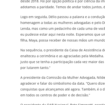
desde 2018. Foi por opção política e por ciência da 
adotamos a paridade. Temos de andar todos juntos, d
Logo em seguida, Délio passou a palavra e a conduçã
homenagem a todas as mulheres advogadas e pelo Di
Lenda, mas como um pedacinho de cada uma de você
eu pudesse estar aqui nesta noite. Esperamos que u
filha, Maya, possa receber de nossas mãos um mundo
Na sequência, o presidente da Caixa de Assistência 
enalteceu a cerimônia e as agraciadas pela Medalha.
justo que se tenha a participação cada vez maior das
por lutarem tanto.”
A presidente da Comissão da Mulher Advogada, Nilde
agradecer e falar do simbolismo da data. “Quero diz
conquistas que alcançamos até agora. Também, é o di
em todos os centros de poder e de decisão.”
O presidente da OAB Nacional, Beto Simonetti, presti