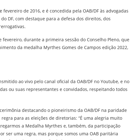
 fevereiro de 2016, e é concedida pela OAB/DF às advogadas
 do DF, com destaque para a defesa dos direitos, dos
rerrogativas.
e fevereiro, durante a primeira sessão do Conselho Pleno, que
cebimento da medalha Myrthes Gomes de Campos edição 2022,
.
nsmitido ao vivo pelo canal oficial da OAB/DF no Youtube, e no
as ou suas representantes e convidados, respeitando todos
u a cerimônia destacando o pioneirismo da OAB/DF na paridade
regra para as eleições de diretorias: “É uma alegria muito
tregarmos a Medalha Myrthes e, também, da participação
por ser uma regra, mas porque somos uma OAB paritária