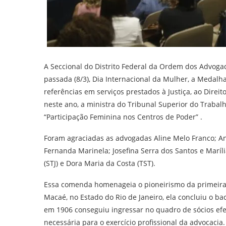
A Seccional do Distrito Federal da Ordem dos Advogad
passada (8/3), Dia Internacional da Mulher, a Meda
referências em serviços prestados à Justiça, ao Dire
neste ano, a ministra do Tribunal Superior do Trabalh
“Participação Feminina nos Centros de Poder” .
Foram agraciadas as advogadas Aline Melo Franco; And
Fernanda Marinela; Josefina Serra dos Santos e Maríl
(STJ) e Dora Maria da Costa (TST).
Essa comenda homenageia o pioneirismo da primeira
Macaé, no Estado do Rio de Janeiro, ela concluiu o b
em 1906 conseguiu ingressar no quadro de sócios efet
necessária para o exercício profissional da advocacia.