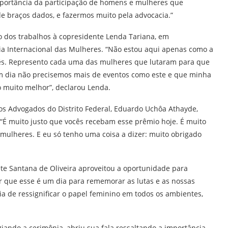
importância da participação de homens e mulheres que
e braços dados, e fazermos muito pela advocacia.”
o dos trabalhos à copresidente Lenda Tariana, em
a Internacional das Mulheres. “Não estou aqui apenas como a
s. Represento cada uma das mulheres que lutaram para que
m dia não precisemos mais de eventos como este e que minha
 muito melhor”, declarou Lenda.
dos Advogados do Distrito Federal, Eduardo Uchôa Athayde,
 “É muito justo que vocês recebam esse prêmio hoje. É muito
 mulheres. E eu só tenho uma coisa a dizer: muito obrigado
te Santana de Oliveira aproveitou a oportunidade para
er que esse é um dia para rememorar as lutas e as nossas
a de ressignificar o papel feminino em todos os ambientes,
giando a cerimônia, abriu sua fala ressaltando a importância