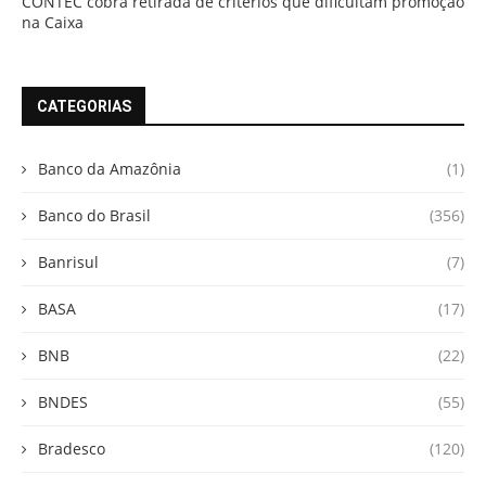
CONTEC cobra retirada de critérios que dificultam promoção
na Caixa
CATEGORIAS
Banco da Amazônia
(1)
Banco do Brasil
(356)
Banrisul
(7)
BASA
(17)
BNB
(22)
BNDES
(55)
Bradesco
(120)