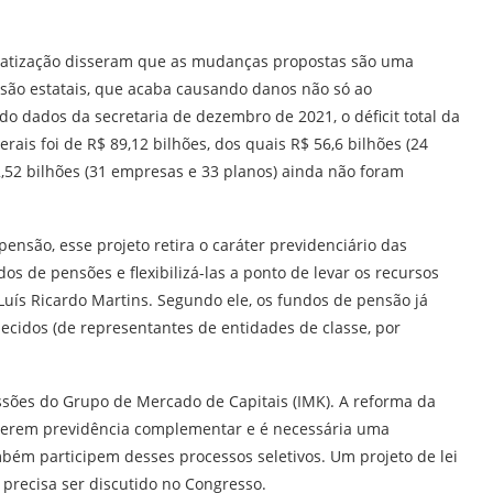
rivatização disseram que as mudanças propostas são uma
nsão estatais, que acaba causando danos não só ao
o dados da secretaria de dezembro de 2021, o déficit total da
ais foi de R$ 89,12 bilhões, dos quais R$ 56,6 bilhões (24
,52 bilhões (31 empresas e 33 planos) ainda não foram
ensão, esse projeto retira o caráter previdenciário das
os de pensões e flexibilizá-las a ponto de levar os recursos
 Luís Ricardo Martins. Segundo ele, os fundos de pensão já
lecidos (de representantes de entidades de classe, por
ussões do Grupo de Mercado de Capitais (IMK). A reforma da
a terem previdência complementar e é necessária uma
bém participem desses processos seletivos. Um projeto de lei
 precisa ser discutido no Congresso.