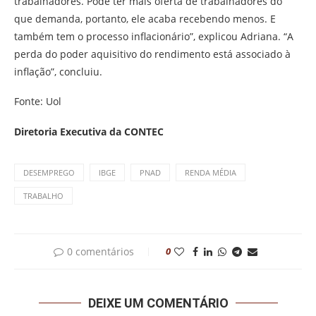
trabalhadores. Pode ter mais oferta de trabalhadores do
que demanda, portanto, ele acaba recebendo menos. E
também tem o processo inflacionário”, explicou Adriana. “A
perda do poder aquisitivo do rendimento está associado à
inflação”, concluiu.
Fonte: Uol
Diretoria Executiva da CONTEC
DESEMPREGO
IBGE
PNAD
RENDA MÉDIA
TRABALHO
0 comentários
0
DEIXE UM COMENTÁRIO