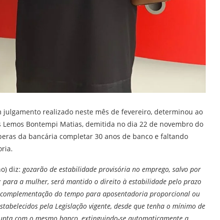
m julgamento realizado neste mês de fevereiro, determinou ao
s Lemos Bontempi Matias, demitida no dia 22 de novembro do
peras da bancária completar 30 anos de banco e faltando
ria.
o) diz:
gozarão de estabilidade provisória no emprego, salvo por
 para a mulher, será mantido o direito à estabilidade pelo prazo
 à complementação do tempo para aposentadoria proporcional ou
s estabelecidos pela Legislação vigente, desde que tenha o mínimo de
errupta com o mesmo banco, extinguindo-se automaticamente a