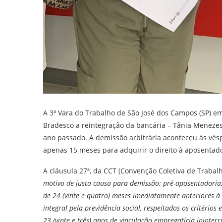
A 3ª Vara do Trabalho de São José dos Campos (SP) e
Bradesco a reintegração da bancária – Tânia Meneze
ano passado. A demissão arbitrária aconteceu às vés
apenas 15 meses para adquirir o direito à aposentado
A cláusula 27ª, da CCT (Convenção Coletiva de Trabalh
motivo de justa causa para demissão: pré-aposentadoria:
de 24 (vinte e quatro) meses imediatamente anteriores
integral pela previdência social, respeitados os critério
23 (vinte e três) anos de vinculação empregatícia inint