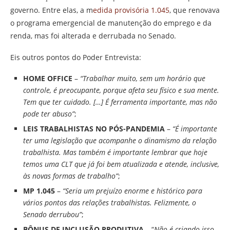
governo. Entre elas, a m
edida provisória 1.045
, que renovava
o programa emergencial de manutenção do emprego e da
renda, mas foi alterada e derrubada no Senado.
Eis outros pontos do Poder Entrevista:
HOME OFFICE
–
“Trabalhar muito, sem um horário que
controle, é preocupante, porque afeta seu físico e sua mente.
Tem que ter cuidado. […] É ferramenta importante, mas não
pode ter abuso”
;
LEIS TRABALHISTAS NO PÓS-PANDEMIA
–
“É importante
ter uma legislação que acompanhe o dinamismo da relação
trabalhista. Mas também é importante lembrar que hoje
temos uma CLT que já foi bem atualizada e atende, inclusive,
às novas formas de trabalho”
;
MP 1.045
–
“Seria um prejuízo enorme e histórico para
vários pontos das relações trabalhistas. Felizmente, o
Senado derrubou”
;
BÔNUS DE INCLUSÃO PRODUTIVA
– “
Não é criando isso