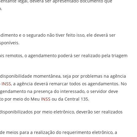
entante legal, deverá ser apresentado documento que
.
imento e o segurado não tiver feito isso, ele deverá ser
sponíveis.
nais remotos, o agendamento poderá ser realizado pela triagem
indisponibilidade momentânea, seja por problemas na agência
o
INSS
, a agência deverá remarcar todos os agendamentos. No
agendamento na presença do interessado, o servidor deve
nto por meio do Meu
INSS
ou da Central 135.
 disponibilizados por meio eletrônico, deverão ser realizados
de meios para a realização do requerimento eletrônico, a