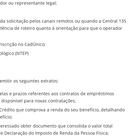
idor ou representante legal;
da solicitação pelos canais remotos ou quando a Central 135
ência de roteiro quanto à orientação para que o operador
;
inscrição no CadÚnico;
ológico (NTEP)
mitir os seguintes extratos:
elas e prazos referentes aos contratos de empréstimos
disponível para novas contratações;
 Crédito que comprova a renda do seu benefício, detalhando
fício;
teressado obter documento que consolida o valor total
de Declaração do Imposto de Renda da Pessoa Física;