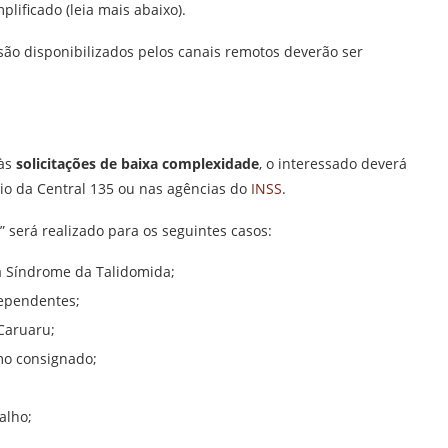
lificado (leia mais abaixo).
são disponibilizados pelos canais remotos deverão ser
 às
solicitações de baixa complexidade
, o interessado deverá
eio da Central 135 ou nas agências do
INSS
.
 será realizado para os seguintes casos:
da Síndrome da Talidomida;
Dependentes;
Caruaru;
mo consignado;
alho;