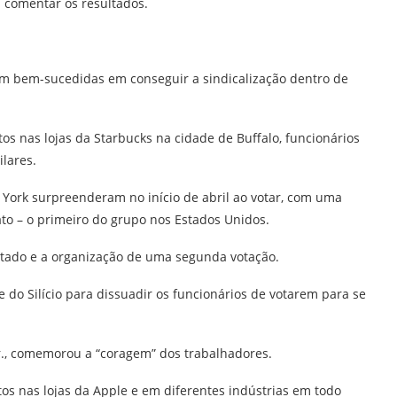
a comentar os resultados.
ram bem-sucedidas em conseguir a sindicalização dentro de
s nas lojas da Starbucks na cidade de Buffalo, funcionários
ilares.
ork surpreenderam no início de abril ao votar, com uma
to – o primeiro do grupo nos Estados Unidos.
ltado e a organização de uma segunda votação.
e do Silício para dissuadir os funcionários de votarem para se
Jr., comemorou a “coragem” dos trabalhadores.
tos nas lojas da Apple e em diferentes indústrias em todo