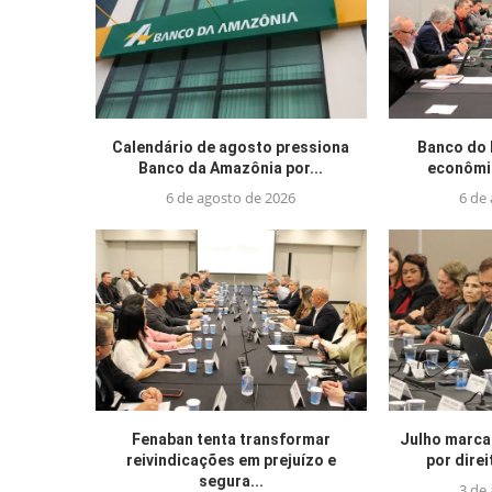
Calendário de agosto pressiona
Banco do 
Banco da Amazônia por...
econômic
6 de agosto de 2026
6 de
Fenaban tenta transformar
Julho marca
reivindicações em prejuízo e
por direi
segura...
3 de